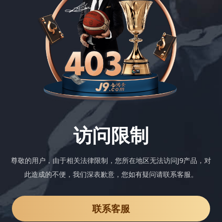
访问限制
尊敬的用户，由于相关法律限制，您所在地区无法访问J9产品，对
此造成的不便，我们深表歉意，您如有疑问请联系客服。
联系客服