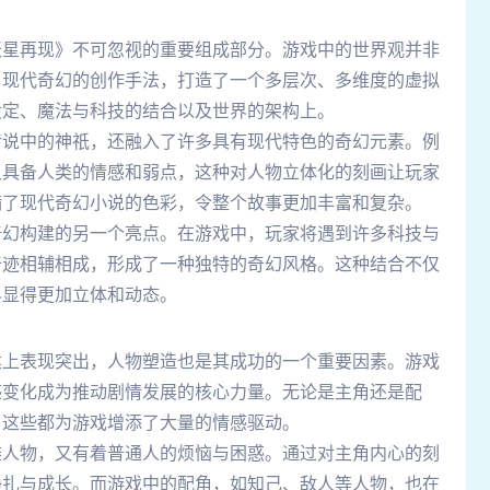
妖星再现》不可忽视的重要组成部分。游戏中的世界观并非
了现代奇幻的创作手法，打造了一个多层次、多维度的虚拟
设定、魔法与科技的结合以及世界的架构上。
传说中的神祇，还融入了许多具有现代特色的奇幻元素。例
又具备人类的情感和弱点，这种对人物立体化的刻画让玩家
满了现代奇幻小说的色彩，令整个故事更加丰富和复杂。
奇幻构建的另一个亮点。在游戏中，玩家将遇到许多科技与
奇迹相辅相成，形成了一种独特的奇幻风格。这种结合不仅
界显得更加立体和动态。
建上表现突出，人物塑造也是其成功的一个重要因素。游戏
感变化成为推动剧情发展的核心力量。无论是主角还是配
，这些都为游戏增添了大量的情感驱动。
雄人物，又有着普通人的烦恼与困惑。通过对主角内心的刻
挣扎与成长。而游戏中的配角，如知己、敌人等人物，也在